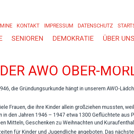
RMINE
KONTAKT
IMPRESSUM
DATENSCHUTZ
START
E
SENIOREN
DEMOKRATIE
ÜBER UN
 DER AWO OBER-MÖR
 1946, die Gründungsurkunde hängt in unserem AWO-Lädch
le Frauen, die ihre Kinder allein großziehen mussten, wei
n den Jahren 1946 – 1947 etwa 1300 Geflüchtete aus Pol
llen Mitteln, Geschenken zu Weihnachten und Kuraufenthalt
izeiten für Kinder und Jugendliche angeboten. Das nächs