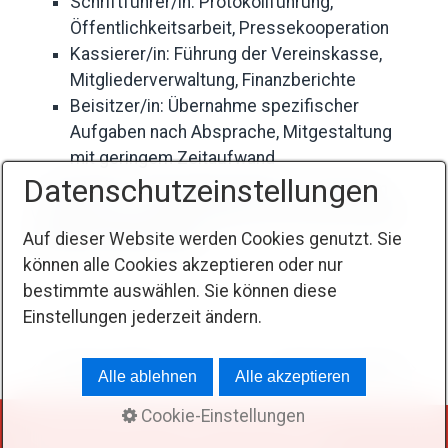
Schriftführer/in: Protokollführung,
Öffentlichkeitsarbeit, Pressekooperation
Kassierer/in: Führung der Vereinskasse,
Mitgliederverwaltung, Finanzberichte
Beisitzer/in: Übernahme spezifischer
Aufgaben nach Absprache, Mitgestaltung
mit geringem Zeitaufwand
Datenschutzeinstellungen
✨ Mach mit – bring deine Ideen ein, übernimm
Verantwortung und gestalte mit uns die Zukunft
Auf dieser Website werden Cookies genutzt. Sie
der AWO Ober-Mörlen!
können alle Cookies akzeptieren oder nur
bestimmte auswählen. Sie können diese
Einstellungen jederzeit ändern.
Voriger Artikel
Nächster Artikel
Alle ablehnen
Alle akzeptieren
Cookie-Einstellungen
© 2026 Arbeiterwohlfahrt Ober-Mörlen